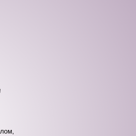
"
елом,